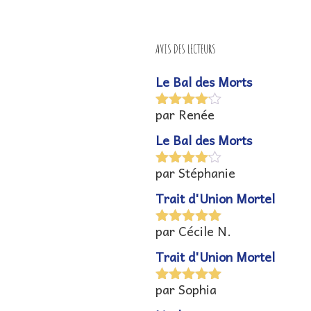
AVIS DES LECTEURS
Le Bal des Morts
par Renée
Note
4
sur 5
Le Bal des Morts
par Stéphanie
Note
4
sur 5
Trait d'Union Mortel
par Cécile N.
Note
5
sur
5
Trait d'Union Mortel
par Sophia
Note
5
sur
5