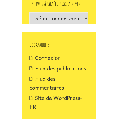
LES LIVRES À PARAÎTRE PROCHAINEMENT
Les
livres
à
paraître
COORDONNÉES
prochainement
Connexion
Flux des publications
Flux des
commentaires
Site de WordPress-
FR