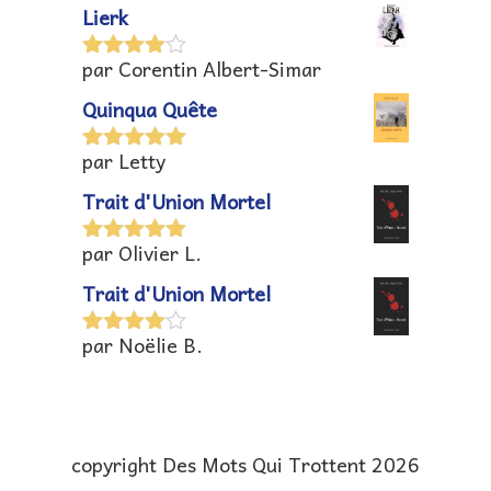
Lierk
par Corentin Albert-Simar
Note
4
sur 5
Quinqua Quête
par Letty
Note
5
sur
5
Trait d'Union Mortel
par Olivier L.
Note
5
sur
5
Trait d'Union Mortel
par Noëlie B.
Note
4
sur 5
copyright Des Mots Qui Trottent 2026