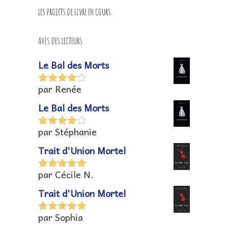
LES PROJETS DE LIVRE EN COURS
AVIS DES LECTEURS
Le Bal des Morts
par Renée
Note
4
sur 5
Le Bal des Morts
par Stéphanie
Note
4
sur 5
Trait d'Union Mortel
par Cécile N.
Note
5
sur
5
Trait d'Union Mortel
par Sophia
Note
5
sur
5