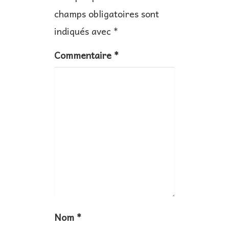
champs obligatoires sont
o
n
indiqués avec
*
d
Commentaire
*
e
l
’
a
r
t
i
c
l
e
Nom
*