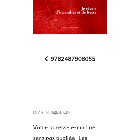
9782487908055
N
a
v
i
g
Laisser un commentaire
a
Votre adresse e-mail ne
t
sera pas publiée.
Les
i