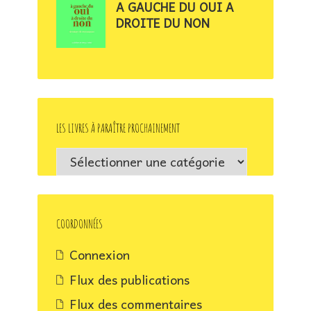
A GAUCHE DU OUI A
DROITE DU NON
LES LIVRES À PARAÎTRE PROCHAINEMENT
Les
livres
à
paraître
COORDONNÉES
prochainement
Connexion
Flux des publications
Flux des commentaires