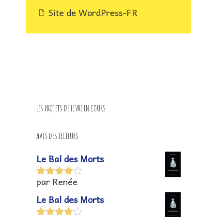
Site de WordPress-FR
LES PROJETS DE LIVRE EN COURS
AVIS DES LECTEURS
Le Bal des Morts
par Renée
Note
4
sur 5
Le Bal des Morts