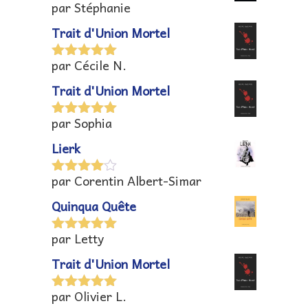
par Stéphanie
Note
4
sur 5
Trait d'Union Mortel
par Cécile N.
Note
5
sur
5
Trait d'Union Mortel
par Sophia
Note
5
sur
5
Lierk
par Corentin Albert-Simar
Note
4
sur 5
Quinqua Quête
par Letty
Note
5
sur
5
Trait d'Union Mortel
par Olivier L.
Note
5
sur