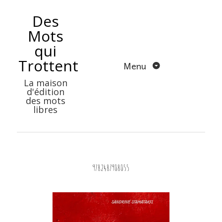
Aller
Des
au
Mots
contenu
qui
Trottent
Menu
La maison
d'édition
des mots
libres
9782487908055