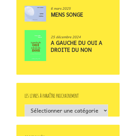
6 mars 2025
MENS SONGE
25 décembre 2024
A GAUCHE DU OUI A
DROITE DU NON
LES LIVRES À PARAÎTRE PROCHAINEMENT
Les
livres
à
paraître