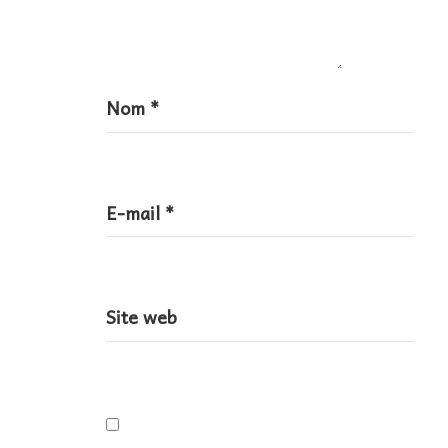
c
l
e
Nom
*
E-mail
*
Site web