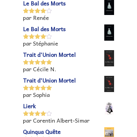
Le Bal des Morts
par Renée
Note
4
sur 5
Le Bal des Morts
par Stéphanie
Note
4
sur 5
Trait d'Union Mortel
par Cécile N.
Note
5
sur
5
Trait d'Union Mortel
par Sophia
Note
5
sur
5
Lierk
par Corentin Albert-Simar
Note
4
sur 5
Quinqua Quête