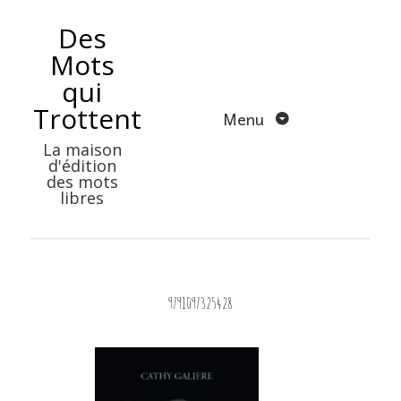
Aller
Des
au
Mots
contenu
qui
Trottent
Menu
La maison
d'édition
des mots
libres
9791097325428