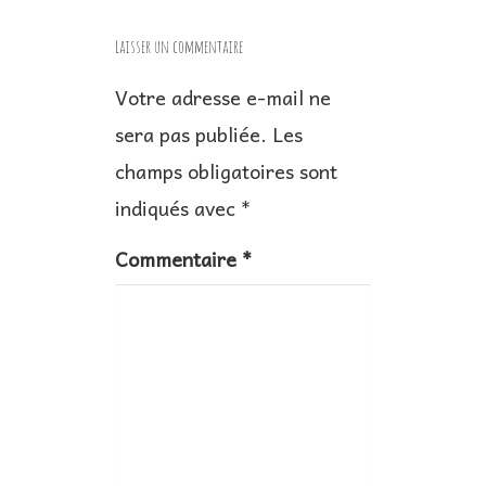
g
Laisser un commentaire
a
Votre adresse e-mail ne
t
sera pas publiée.
Les
i
champs obligatoires sont
o
n
indiqués avec
*
d
Commentaire
*
e
l
’
a
r
t
i