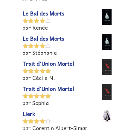
Le Bal des Morts
par Renée
Note
4
sur 5
Le Bal des Morts
par Stéphanie
Note
4
sur 5
Trait d'Union Mortel
par Cécile N.
Note
5
sur
5
Trait d'Union Mortel
par Sophia
Note
5
sur
5
Lierk
par Corentin Albert-Simar
Note
4