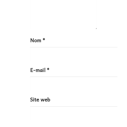
c
l
e
Nom
*
E-mail
*
Site web