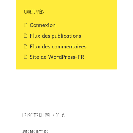
à
paraître
COORDONNÉES
prochainement
Connexion
Flux des publications
Flux des commentaires
Site de WordPress-FR
LES PROJETS DE LIVRE EN COURS
AVIS DES LECTEURS