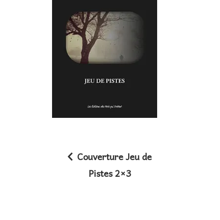
Couverture Jeu de
N
Pistes 2×3
a
v
i