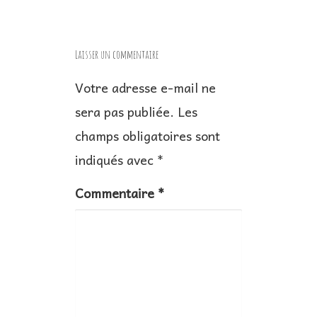
g
a
Laisser un commentaire
t
Votre adresse e-mail ne
i
sera pas publiée.
Les
o
n
champs obligatoires sont
d
indiqués avec
*
e
Commentaire
*
l
’
a
r
t
i