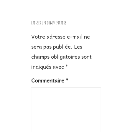
g
a
Laisser un commentaire
t
Votre adresse e-mail ne
i
sera pas publiée.
Les
o
n
champs obligatoires sont
d
indiqués avec
*
e
Commentaire
*
l
’
a
r
t
i