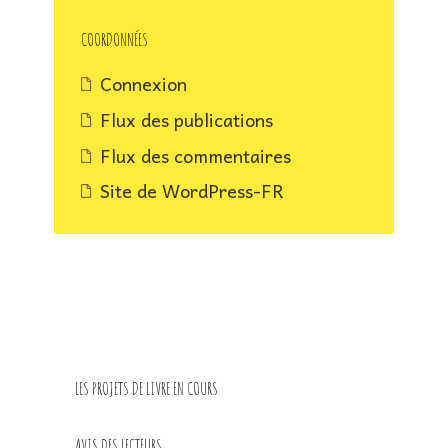
à
paraître
COORDONNÉES
prochainement
Connexion
Flux des publications
Flux des commentaires
Site de WordPress-FR
LES PROJETS DE LIVRE EN COURS
AVIS DES LECTEURS