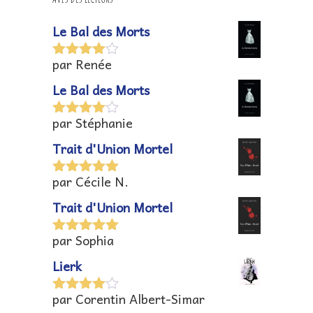
Le Bal des Morts
par Renée
Note
4
sur 5
Le Bal des Morts
par Stéphanie
Note
4
sur 5
Trait d'Union Mortel
par Cécile N.
Note
5
sur
5
Trait d'Union Mortel
par Sophia
Note
5
sur
5
Lierk
par Corentin Albert-Simar
Note
4