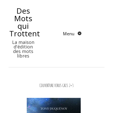
Aller
Des
au
Mots
contenu
qui
Trottent
Menu
La maison
d'édition
des mots
libres
COUVERTURE VIRUS GRIS 2×3