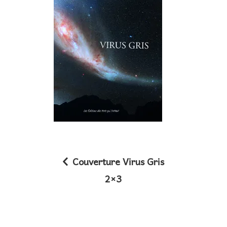
Couverture Virus Gris
N
2×3
a
v
i