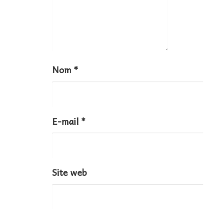
c
l
e
Nom
*
E-mail
*
Site web