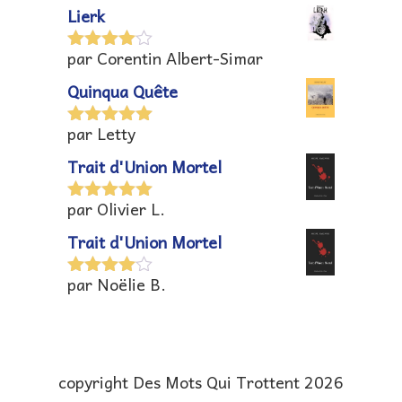
5
Lierk
par Corentin Albert-Simar
Note
4
sur 5
Quinqua Quête
par Letty
Note
5
sur
5
Trait d'Union Mortel
par Olivier L.
Note
5
sur
5
Trait d'Union Mortel
par Noëlie B.
Note
4
sur 5
copyright Des Mots Qui Trottent 2026