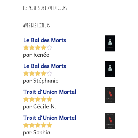
LES PROJETS DE LIVRE EN COURS
AVIS DES LECTEURS
Le Bal des Morts
par Renée
Note
4
sur 5
Le Bal des Morts
par Stéphanie
Note
4
sur 5
Trait d'Union Mortel
par Cécile N.
Note
5
sur
5
Trait d'Union Mortel
par Sophia
Note
5
sur