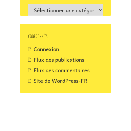
Les
livres
à
paraître
COORDONNÉES
prochainement
Connexion
Flux des publications
Flux des commentaires
Site de WordPress-FR