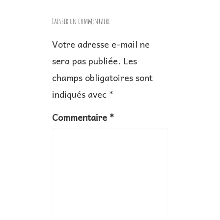
g
Laisser un commentaire
a
Votre adresse e-mail ne
t
sera pas publiée.
Les
i
champs obligatoires sont
o
n
indiqués avec
*
d
Commentaire
*
e
l
’
a
r
t
i