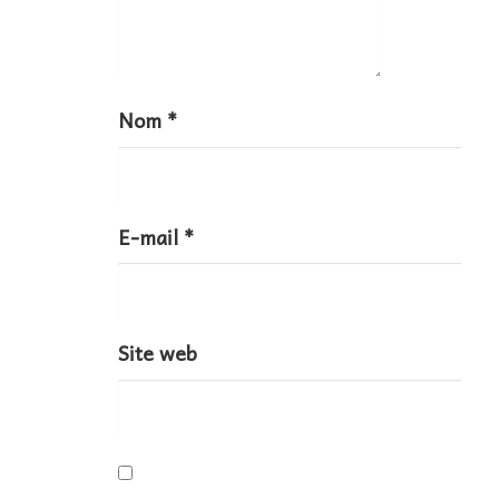
c
l
e
Nom
*
E-mail
*
Site web