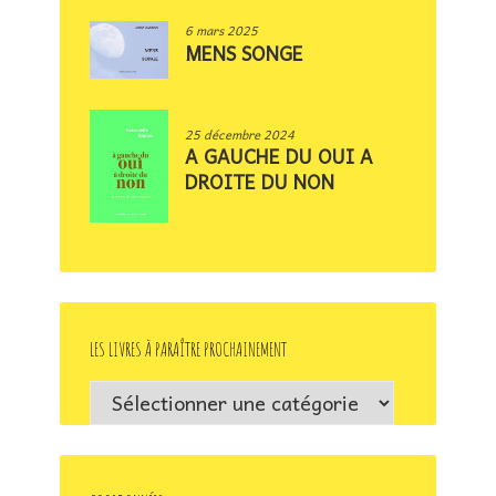
6 mars 2025
MENS SONGE
25 décembre 2024
A GAUCHE DU OUI A
DROITE DU NON
LES LIVRES À PARAÎTRE PROCHAINEMENT
Les
livres
à
paraître