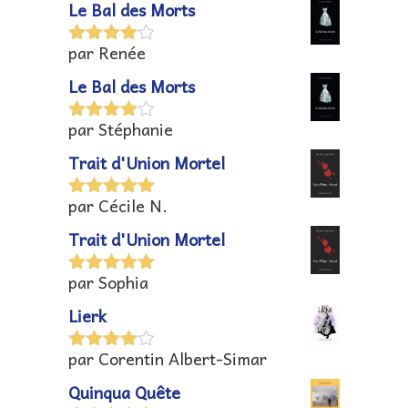
Le Bal des Morts
par Renée
Note
4
sur 5
Le Bal des Morts
par Stéphanie
Note
4
sur 5
Trait d'Union Mortel
par Cécile N.
Note
5
sur
5
Trait d'Union Mortel
par Sophia
Note
5
sur
5
Lierk
par Corentin Albert-Simar
Note
4
sur 5
Quinqua Quête