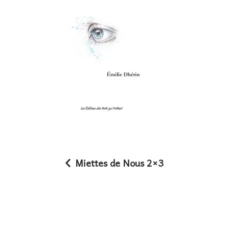
Miettes de Nous 2×3
N
a
v
i