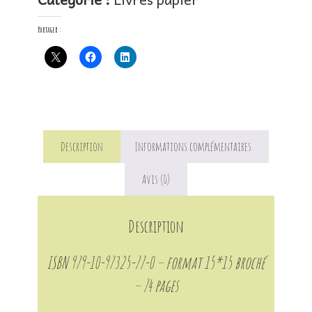
des
Partager :
Champs
Description
Informations complémentaires
Avis (0)
Description
ISBN
979-10-97325-77-0 – format 15*15 broché
– 74 pages