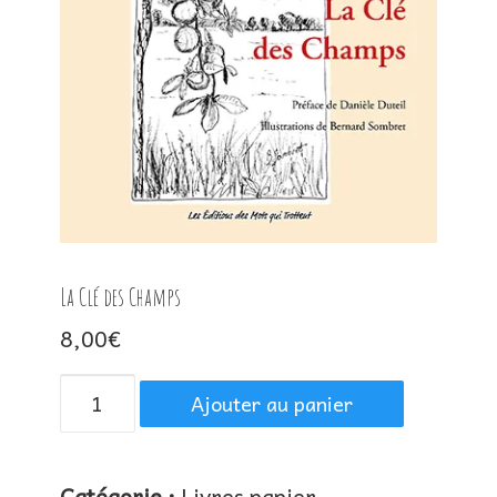
La Clé des Champs
8,00
€
quantité
Ajouter au panier
de
La
Catégorie :
Livres papier
Clé