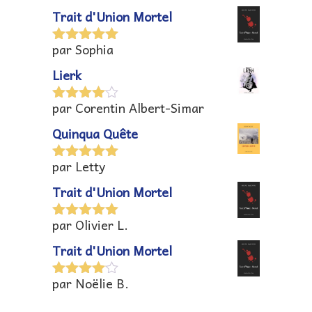
5
Trait d'Union Mortel
par Sophia
Note
5
sur
5
Lierk
par Corentin Albert-Simar
Note
4
sur 5
Quinqua Quête
par Letty
Note
5
sur
5
Trait d'Union Mortel
par Olivier L.
Note
5
sur
5
Trait d'Union Mortel
par Noëlie B.
Note
4
sur 5