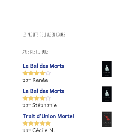
LES PROJETS DE LIVRE EN COURS
AVIS DES LECTEURS
Le Bal des Morts
par Renée
Note
4
sur 5
Le Bal des Morts
par Stéphanie
Note
4
sur 5
Trait d'Union Mortel
par Cécile N.
Note
5
sur